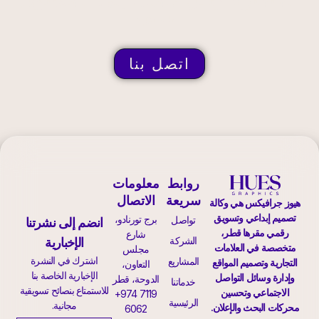
التالي
اتصل بنا
روابط
معلومات
سريعة
الاتصال
هيوز جرافيكس هي وكالة
تصميم إبداعي وتسويق
برج تورنادو،
تواصل
انضم إلى نشرتنا
رقمي مقرها قطر،
شارع
الشركة
الإخبارية
متخصصة في العلامات
مجلس
اشترك في النشرة
المشاريع
التجارية وتصميم المواقع
التعاون،
الإخبارية الخاصة بنا
وإدارة وسائل التواصل
الدوحة، قطر
خدماتنا
للاستمتاع بنصائح تسويقية
الاجتماعي وتحسين
+974 7119
الرئيسية
مجانية.
محركات البحث والإعلان.
6062